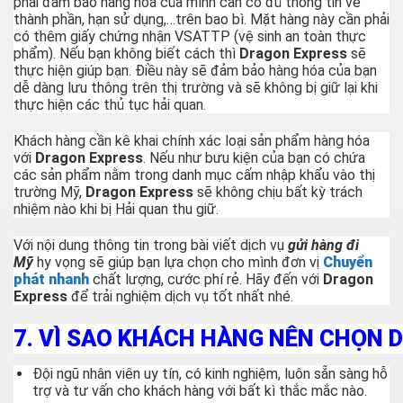
phải đảm bảo hàng hóa của mình cần có đủ thông tin về
thành phần, hạn sử dụng,…trên bao bì. Mặt hàng này cần phải
có thêm giấy chứng nhận VSATTP (vệ sinh an toàn thực
phẩm). Nếu bạn không biết cách thì
Dragon Express
sẽ
thực hiện giúp bạn. Điều này sẽ đảm bảo hàng hóa của bạn
dễ dàng lưu thông trên thị trường và sẽ không bị giữ lại khi
thực hiện các thủ tục hải quan.
Khách hàng cần kê khai chính xác loại sản phẩm hàng hóa
với
Dragon Express
. Nếu như bưu kiện của bạn có chứa
các sản phẩm nằm trong danh mục cấm nhập khẩu vào thị
trường Mỹ,
Dragon Express
sẽ không chịu bất kỳ trách
nhiệm nào khi bị Hải quan thu giữ.
Với nội dung thông tin trong bài viết dịch vụ
gửi hàng đi
Mỹ
hy vọng sẽ giúp bạn lựa chọn cho mình đơn vị
Chuyển
phát nhanh
chất lượng, cước phí rẻ. Hãy đến với
Dragon
Express
để trải nghiệm dịch vụ tốt nhất nhé.
7.
VÌ SAO KHÁCH HÀNG NÊN CHỌN D
Đội ngũ nhân viên uy tín, có kinh nghiệm, luôn sẵn sàng hỗ
trợ và tư vấn cho khách hàng với bất kì thắc mắc nào.