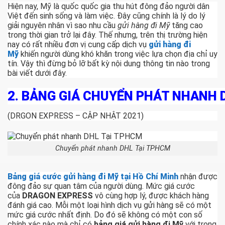
Hiện nay, Mỹ là quốc quốc gia thu hút đông đảo người dân
Việt đến sinh sống và làm việc. Đây cũng chính là lý do lý
giải nguyên nhân vì sao nhu cầu
gửi hàng đi Mỹ
tăng cao
trong thời gian trở lại đây. Thế nhưng, trên thị trường hiện
nay có rất nhiều đơn vị cung cấp dịch vụ
gửi hàng đi
Mỹ
khiến người dùng khó khăn trong việc lựa chọn địa chỉ uy
tín. Vậy thì đừng bỏ lỡ bất kỳ nội dung thông tin nào trong
bài viết dưới đây.
2. BẢNG GIÁ
CHUYỂN PHÁT NHANH 
(DRGON EXPRESS – CẬP NHẬT 2021)
Chuyển phát nhanh DHL Tại TPHCM
Bảng giá cước gửi hàng đi Mỹ tại Hồ Chí Minh
nhận được
đông đảo sự quan tâm của người dùng. Mức giá cước
của
DRAGON EXPRESS
vô cùng hợp lý, được khách hàng
đánh giá cao. Mỗi một loại hình dịch vụ gửi hàng sẽ có một
mức giá cước nhất định. Do đó sẽ không có một con số
chính xác nào mà chỉ có
bảng giá
gửi
hàng
đi
Mỹ
với trọng